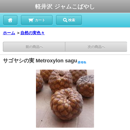
軽井沢 ジャムこばやし
カート
検索
ホーム
＞
自然の実色々
前の商品へ
次の商品へ
サゴヤシの実 Metroxylon sagu