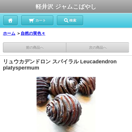
軽井沢 ジャムこばやし
カート
検索
ホーム
＞
自然の実色々
前の商品へ
次の商品へ
リュウカデンドロン スパイラル Leucadendron
platyspermum