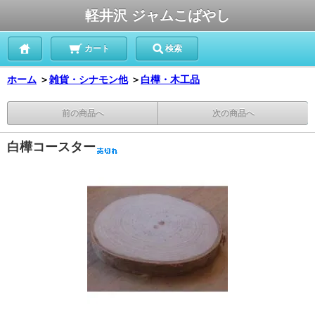
軽井沢 ジャムこばやし
カート
検索
ホーム
＞
雑貨・シナモン他
＞
白樺・木工品
前の商品へ
次の商品へ
白樺コースター