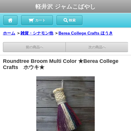
軽井沢 ジャムこばやし
カート
検索
ホーム
＞
雑貨・シナモン他
＞
Berea College Crafts ほうき
前の商品へ
次の商品へ
Roundtree Broom Multi Color ★Berea College
Crafts ホウキ★