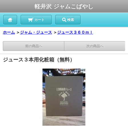
軽井沢 ジャムこばやし
カート
検索
ホーム
＞
ジャム・ジュース
＞
ジュース３６０ｍｌ
前の商品へ
次の商品へ
ジュース３本用化粧箱（無料）