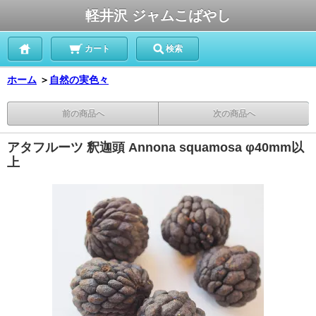
軽井沢 ジャムこばやし
カート
検索
ホーム
＞
自然の実色々
前の商品へ
次の商品へ
アタフルーツ 釈迦頭 Annona squamosa φ40mm以
上