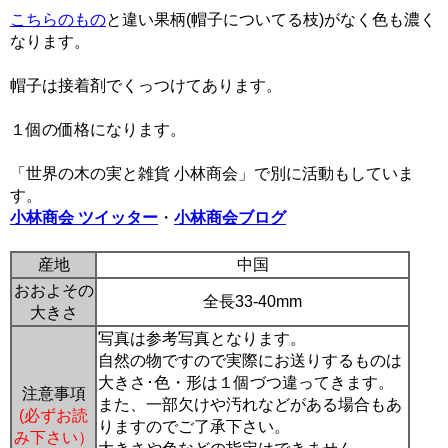
こちらのもの
と違い果柄(帽子についてる枝)がなく色も濃く
なります。
帽子は接着剤でくっつけてあります。
１個の価格になります。
「世界の木の実と雑貨 小林商会」で別に活動もしていま
す。
小林商会 ツイッター
・
小林商会ブログ
産地
中国
おおよその
全長33-40mm
大きさ
写真は参考写真となります。
自然の物ですので実際にお送りするものは
大きさ･色・形は１個づつ違ってきます。
注意事項
また、一部欠けや汚れなどがある場合もあ
(必ずお読
りますのでご了承下さい。
み下さい）