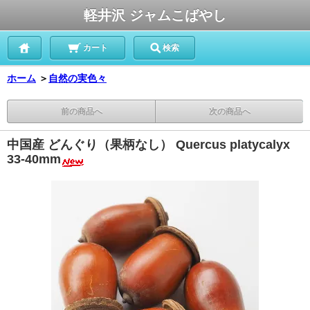
軽井沢 ジャムこばやし
カート
検索
ホーム
＞
自然の実色々
前の商品へ
次の商品へ
中国産 どんぐり（果柄なし） Quercus platycalyx
33-40mm