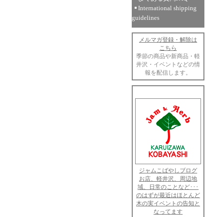
International shipping
guidelines
メルマガ登録・解除は
こちら
季節の商品や新商品・軽
井沢・イベントなどの情
報を配信します。
ジャムこばやしブログ
お店、軽井沢、周辺地
域、日常のことなど･･･
のはずが最近はほとんど
木の実イベントの告知と
なってます