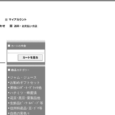
ジャム・ジュース
お勧めギフトセット
果物ｺﾝﾎﾟｰﾄ･ｸﾞﾗｯｾ他
ハチミツ・蜂蜜漬
花豆･黒豆･栗製品他
生鮮品ﾋﾞｰﾂ･ﾙﾊﾞｰﾌﾞ等
信州特産品･豆･ｺﾞﾏ等
自然の実色々