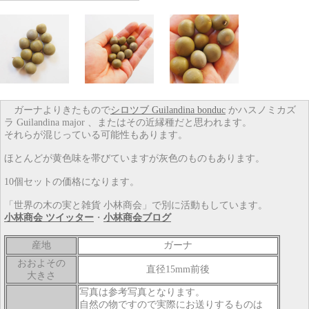
ガーナよりきたもので
シロツブ Guilandina bonduc
かハスノミカズ
ラ Guilandina major 、またはその近縁種だと思われます。
それらが混じっている可能性もあります。
ほとんどが黄色味を帯びていますが灰色のものもあります。
10個セットの価格になります。
「世界の木の実と雑貨 小林商会」で別に活動もしています。
小林商会 ツイッター
・
小林商会ブログ
産地
ガーナ
おおよその
直径15mm前後
大きさ
写真は参考写真となります。
自然の物ですので実際にお送りするものは