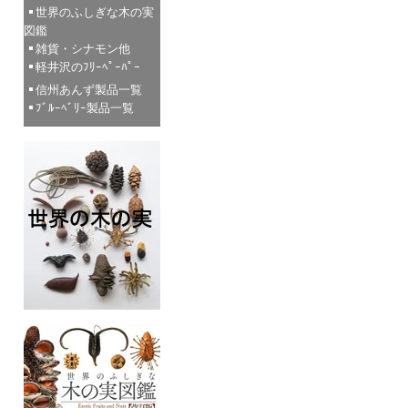
世界のふしぎな木の実
図鑑
雑貨・シナモン他
軽井沢のﾌﾘｰﾍﾟｰﾊﾟｰ
信州あんず製品一覧
ﾌﾞﾙｰﾍﾞﾘｰ製品一覧