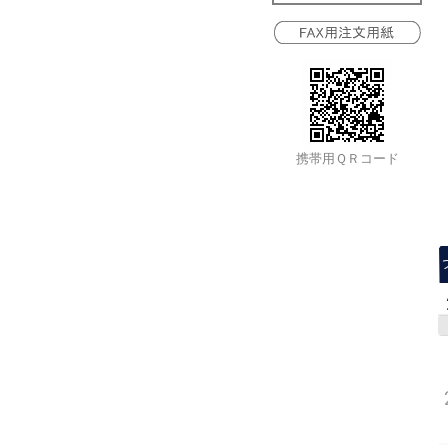
携帯用ＱＲコード