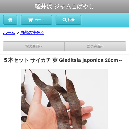
軽井沢 ジャムこばやし
カート
検索
ホーム
＞
自然の実色々
前の商品へ
次の商品へ
５本セット サイカチ 莢 Gleditsia japonica 20cm～