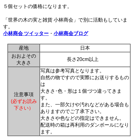
５個セットの価格になります。
「世界の木の実と雑貨 小林商会」で別に活動もしていま
す。
小林商会 ツイッター
・
小林商会ブログ
産地
日本
おおよその
長さ20cm以上
大きさ
写真は参考写真となります。
自然の物ですので実際にお送りするもの
は
大きさ･色・形は１個づつ違ってきま
注意事項
す。
(必ずお読み
また、一部欠けや汚れなどがある場合も
下さい）
ありますのでご了承下さい。
大きさや色などの指定はできません。
配送時の箱は再利用のダンボールになり
ます。