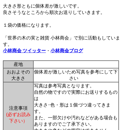
大きさ形ともに個体差が激しいです。
良さそうなところから順次お送りしていきます。
１袋の価格になります。
「世界の木の実と雑貨 小林商会」で別に活動もしていま
す。
小林商会 ツイッター
・
小林商会ブログ
産地
おおよその
個体差が激しいため写真を参考にして下
大きさ
さい
写真は参考写真となります。
自然の物ですので実際にお送りするもの
は
大きさ･色・形は１個づつ違ってきま
注意事項
す。
(必ずお読み
また、一部欠けや汚れなどがある場合も
下さい）
ありますのでご了承下さい。