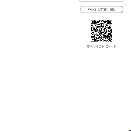
携帯用ＱＲコード