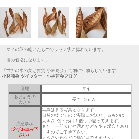
マメの莢の乾いたものでラセン状に捻れています。
１個の価格になります。
「世界の木の実と雑貨 小林商会」で別に活動もしています。
小林商会 ツイッター
・
小林商会ブログ
産地
タイ
おおよその
長さ 15cm以上
大きさ
写真は参考写真となります。
自然の物ですので実際にお送りするものは
大きさ･色・形は１個づつ違ってきます。
注意事項
また、一部欠けや汚れなどがある場合もあり
(必ずお読み下
ますのでご了承下さい。
さい）
大きさや色などの指定はできません。