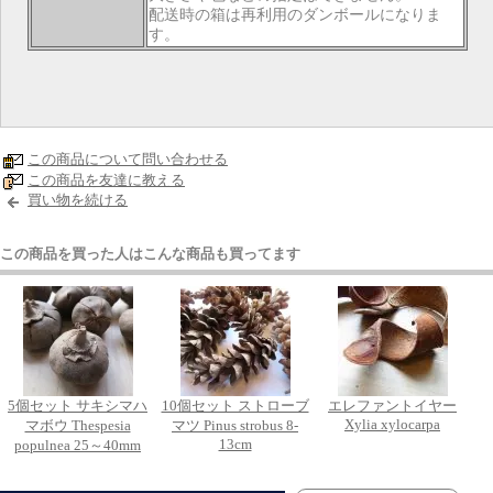
配送時の箱は再利用のダンボールになりま
す。
この商品について問い合わせる
この商品を友達に教える
買い物を続ける
この商品を買った人はこんな商品も買ってます
5個セット サキシマハ
10個セット ストローブ
エレファントイヤー
Xylia xylocarpa
マボウ Thespesia
マツ Pinus strobus 8-
13cm
populnea 25～40mm