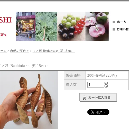
ホーム
>
自然の実色々
>
マメ科 Bauhinia sp. 莢 15cm～
メ科 Bauhinia sp. 莢 15cm～
販売価格
200円(税込220円)
購入数