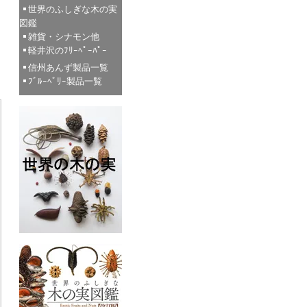
世界のふしぎな木の実
図鑑
雑貨・シナモン他
軽井沢のﾌﾘｰﾍﾟｰﾊﾟｰ
信州あんず製品一覧
ﾌﾞﾙｰﾍﾞﾘｰ製品一覧