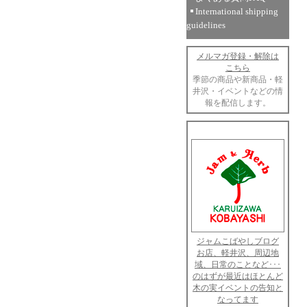
International shipping
guidelines
メルマガ登録・解除は
こちら
季節の商品や新商品・軽
井沢・イベントなどの情
報を配信します。
ジャムこばやしブログ
お店、軽井沢、周辺地
域、日常のことなど･･･
のはずが最近はほとんど
木の実イベントの告知と
なってます