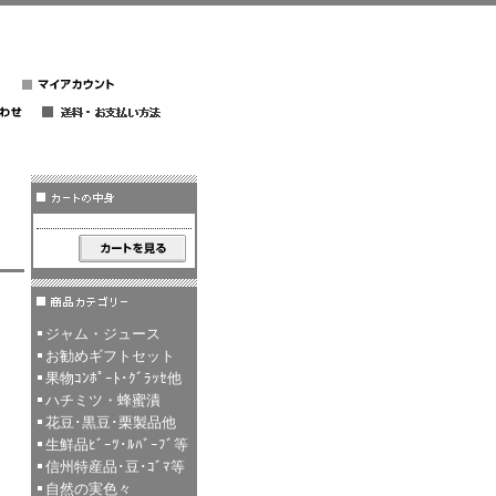
ジャム・ジュース
お勧めギフトセット
果物ｺﾝﾎﾟｰﾄ･ｸﾞﾗｯｾ他
ハチミツ・蜂蜜漬
花豆･黒豆･栗製品他
生鮮品ﾋﾞｰﾂ･ﾙﾊﾞｰﾌﾞ等
信州特産品･豆･ｺﾞﾏ等
自然の実色々