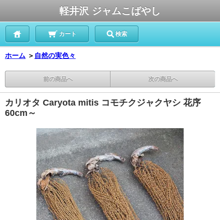
軽井沢 ジャムこばやし
カート
検索
ホーム
＞
自然の実色々
前の商品へ
次の商品へ
カリオタ Caryota mitis コモチクジャクヤシ 花序
60cm～