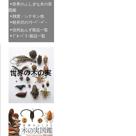
世界のふしぎな木の実
図鑑
雑貨・シナモン他
軽井沢のﾌﾘｰﾍﾟｰﾊﾟｰ
信州あんず製品一覧
ﾌﾞﾙｰﾍﾞﾘｰ製品一覧