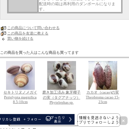
配送時の箱は再利用のダンボールになりま
す。
この商品について問い合わせる
この商品を友達に教える
買い物を続ける
この商品を買った人はこんな商品も買ってます
セキトリヌノメガイ
磨き加工済み 象牙椰子
カカオ（cacao)の実
Periglypta magnifica
Theobroma cacao 15-
の実（タグアナッツ）
8.5-10cm
23cm
Phytelephas sp.