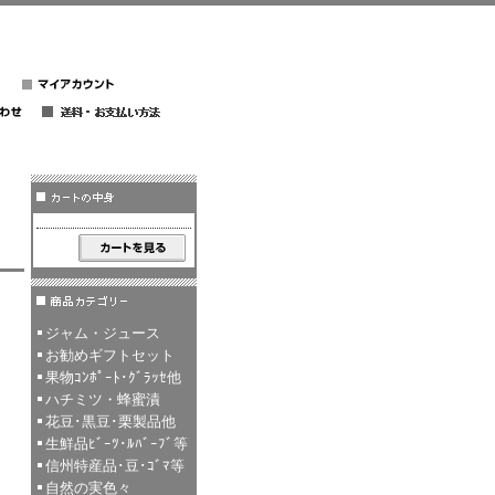
ジャム・ジュース
お勧めギフトセット
果物ｺﾝﾎﾟｰﾄ･ｸﾞﾗｯｾ他
ハチミツ・蜂蜜漬
花豆･黒豆･栗製品他
生鮮品ﾋﾞｰﾂ･ﾙﾊﾞｰﾌﾞ等
信州特産品･豆･ｺﾞﾏ等
自然の実色々