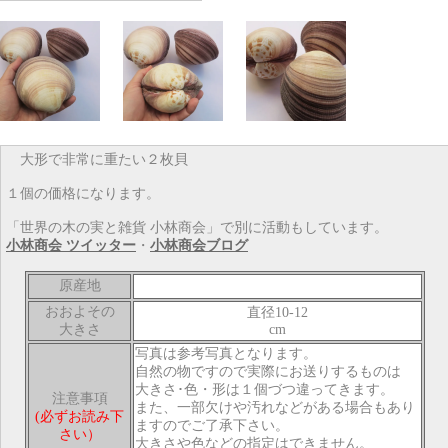
大形で非常に重たい２枚貝
１個の価格になります。
「世界の木の実と雑貨 小林商会」で別に活動もしています。
小林商会 ツイッター
・
小林商会ブログ
原産地
おおよその
直径10-12
大きさ
cm
写真は参考写真となります。
自然の物ですので実際にお送りするものは
大きさ･色・形は１個づつ違ってきます。
注意事項
また、一部欠けや汚れなどがある場合もあり
(必ずお読み下
ますのでご了承下さい。
さい）
大きさや色などの指定はできません。