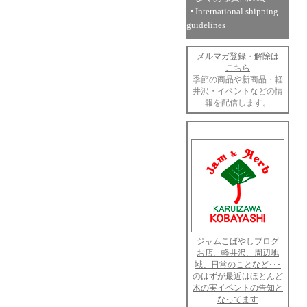
International shipping
guidelines
メルマガ登録・解除は
こちら
季節の商品や新商品・軽
井沢・イベントなどの情
報を配信します。
ジャムこばやしブログ
お店、軽井沢、周辺地
域、日常のことなど･･･
のはずが最近はほとんど
木の実イベントの告知と
なってます