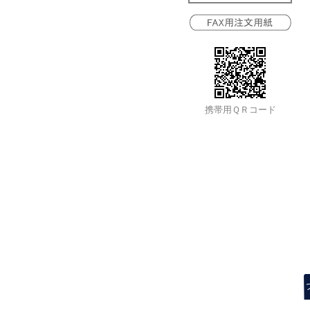
携帯用ＱＲコード