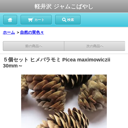
軽井沢 ジャムこばやし
カート
検索
ホーム
＞
自然の実色々
前の商品へ
次の商品へ
５個セット ヒメバラモミ Picea maximowiczii
30mm～