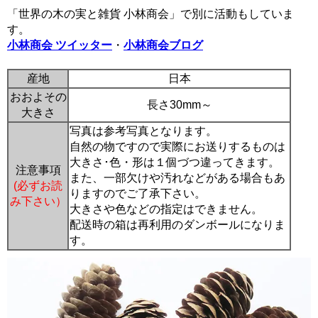
「世界の木の実と雑貨 小林商会」で別に活動もしていま
す。
小林商会 ツイッター
・
小林商会ブログ
産地
日本
おおよその
長さ30mm～
大きさ
写真は参考写真となります。
自然の物ですので実際にお送りするものは
大きさ･色・形は１個づつ違ってきます。
注意事項
また、一部欠けや汚れなどがある場合もあ
(必ずお読
りますのでご了承下さい。
み下さい）
大きさや色などの指定はできません。
配送時の箱は再利用のダンボールになりま
す。