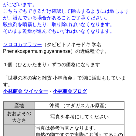
がございます。
こちらでもできるだけ確認して除去するようには致します
が、潜んでいる場合があることご了承ください。
殺虫剤を噴霧したり、取り除けばいなくなります。
そのまま乾燥が進んでもいずれはいなくなります。
ソロロカフラワー
（タビビトノキモドキ 学名
Phenakospermum guyannense）の近縁種です。
１個（ひとかたまり）ずつの価格になります
「世界の木の実と雑貨 小林商会」で別に活動もしていま
す。
小林商会 ツイッター
・
小林商会ブログ
産地
沖縄 （マダガスカル原産）
おおよその
写真を参考にしてください
大きさ
写真は参考写真となります。
自然の物ですので実際にお送りするもの