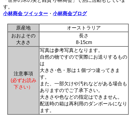
「世界の木の実と雑貨 小林商会」で別に活動もしていま
す。
小林商会 ツイッター
・
小林商会ブログ
原産地
オーストラリア
おおよその
長さ
大きさ
8-15cm
写真は参考写真となります。
自然の物ですので実際にお送りするもの
は
大きさ･色・形は１個づつ違ってきま
注意事項
す。
(必ずお読み
また、一部欠けや汚れなどがある場合も
下さい）
ありますのでご了承下さい。
大きさや色などの指定はできません。
配送時の箱は再利用のダンボールになり
ます。