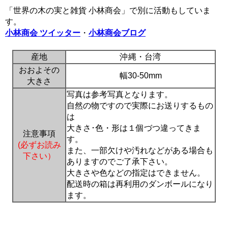
「世界の木の実と雑貨 小林商会」で別に活動もしていま
す。
小林商会 ツイッター
・
小林商会ブログ
産地
沖縄・台湾
おおよその
幅30-50mm
大きさ
写真は参考写真となります。
自然の物ですので実際にお送りするもの
は
大きさ･色・形は１個づつ違ってきま
注意事項
す。
(必ずお読み
また、一部欠けや汚れなどがある場合も
下さい）
ありますのでご了承下さい。
大きさや色などの指定はできません。
配送時の箱は再利用のダンボールになり
ます。