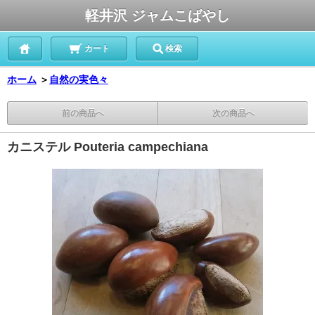
軽井沢 ジャムこばやし
カート
検索
ホーム
＞
自然の実色々
前の商品へ
次の商品へ
カニステル Pouteria campechiana