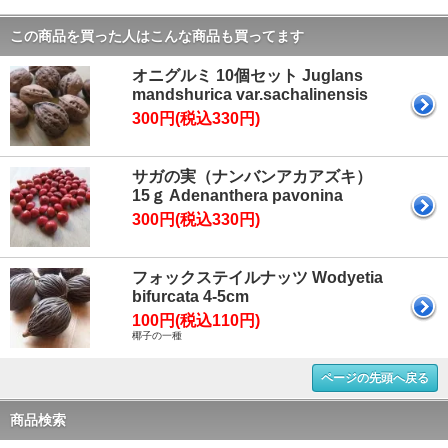
この商品を買った人はこんな商品も買ってます
オニグルミ 10個セット Juglans
mandshurica var.sachalinensis
300円(税込330円)
サガの実（ナンバンアカアズキ）
15ｇ Adenanthera pavonina
300円(税込330円)
フォックステイルナッツ Wodyetia
bifurcata 4-5cm
100円(税込110円)
椰子の一種
ページの先頭へ戻る
商品検索