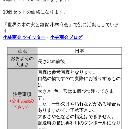
10個セットの価格になります。
「世界の木の実と雑貨 小林商会」で別に活動もしていま
す。
小林商会 ツイッター
・
小林商会ブログ
産地
日本
おおよその
長さ3cm前後
大きさ
写真は参考写真となります。
自然の物ですので実際にお送りするもの
は
大きさ･色・形は１個づつ違ってきま
注意事項
す。
(必ずお読み
また、一部欠けや汚れなどがある場合も
下さい）
ありますのでご了承下さい。
大きさや色などの指定はできません。
配送時の箱は再利用のダンボールになり