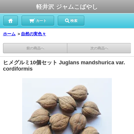
軽井沢 ジャムこばやし
カート
検索
ホーム
＞
自然の実色々
前の商品へ
次の商品へ
ヒメグルミ10個セット Juglans mandshurica var.
cordiformis