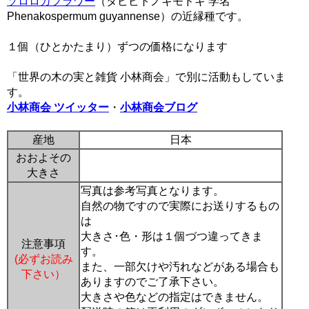
ソロロカフラワー
（タビビトノキモドキ 学名
Phenakospermum guyannense）の近縁種です。
１個（ひとかたまり）ずつの価格になります
「世界の木の実と雑貨 小林商会」で別に活動もしていま
す。
小林商会 ツイッター
・
小林商会ブログ
産地
日本
おおよその
大きさ
写真は参考写真となります。
自然の物ですので実際にお送りするもの
は
大きさ･色・形は１個づつ違ってきま
注意事項
す。
(必ずお読み
また、一部欠けや汚れなどがある場合も
下さい）
ありますのでご了承下さい。
大きさや色などの指定はできません。