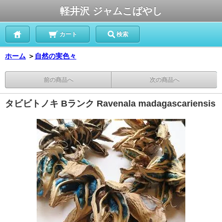
軽井沢 ジャムこばやし
カート
検索
ホーム
＞
自然の実色々
前の商品へ
次の商品へ
タビビトノキ Bランク Ravenala madagascariensis