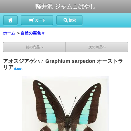
軽井沢 ジャムこばやし
カート
検索
ホーム
＞
自然の実色々
前の商品へ
次の商品へ
アオスジアゲハ♂ Graphium sarpedon オーストラ
リア