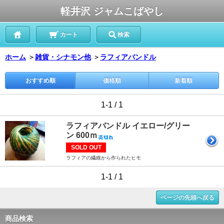
軽井沢 ジャムこばやし
カート
検索
ホーム
＞
雑貨・シナモン他
＞
ラフィアバンドル
おすすめ順
価格順
新着順
1-1 / 1
ラフィアバンドル イエロー/グリー
ン 600ｍ
SOLD OUT
ラフィアの繊維から作られたヒモ
1-1 / 1
ページの先頭へ戻る
商品検索