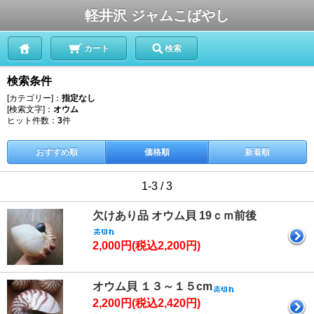
軽井沢 ジャムこばやし
カート
検索
検索条件
[カテゴリー]：
指定なし
[検索文字]：
オウム
ヒット件数：
3
件
おすすめ順
価格順
新着順
1-3 / 3
欠けあり品 オウム貝 19ｃｍ前後
2,000円(税込2,200円)
オウム貝 １３～１５cm
2,200円(税込2,420円)