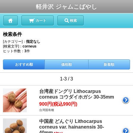
軽井沢 ジャムこばやし
カート
検索
検索条件
[カテゴリー]：
指定なし
[検索文字]：
corneus
ヒット件数：
3
件
おすすめ順
価格順
新着順
1-3 / 3
台湾産ドングリ Lithocarpus
corneus コウダイホガシ 30-35mm
900円(税込990円)
台湾固有種
中国産 どんぐり Lithocarpus
corneus var. hainanensis 30-
40mm