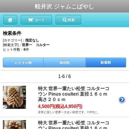
軽井沢 ジャムこばやし
カート
検索
検索条件
[カテゴリー]：
指定なし
[検索文字]：
世界一 コルター
ヒット件数：
6
件
おすすめ順
価格順
新着順
1-6 / 6
特大 世界一重たい松笠 コルターコ
ウン Pinus coulteri 直径１６ｃｍ
高さ２０ｃｍ
4,500円(税込4,950円)
非常に珍しい世界一大きい松笠です。ｲﾝﾃﾘｱに。
特大 世界一重たい松笠 コルターコ
ウン Pinus coulteri 直径１６ｃｍ