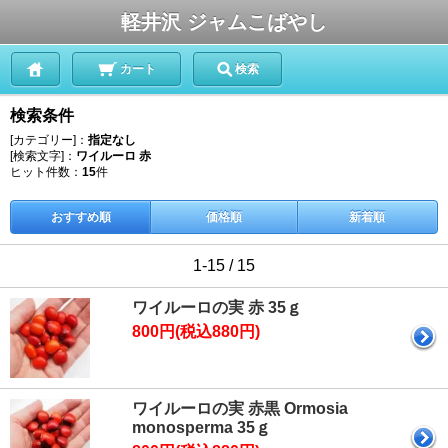
軽井沢 ジャムこばやし
カート
検索
検索条件
[カテゴリー]：
指定なし
[検索文字]：
ワイルーロ 赤
ヒット件数：
15
件
おすすめ順
価格順
新着順
1-15 / 15
ワイルーロの実 赤 35ｇ
800円(税込880円)
ワイルーロの実 赤黒 Ormosia
monosperma 35ｇ