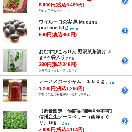
6,000円(税込6,480円)
珍しい国産ルバーブです。
ワイルーロの実 黒 Mucuna
pruriens 50ｇ
800円(税込880円)
おむすびころりん 野沢菜茶漬け ４
ｇ×４袋入り
230円(税込248円)
お茶漬けやおむすびにどうぞ
ノーススタージャム １６０ｇ
1,200円(税込1,296円)
芳醇で気品のある風味。贅沢な味です。
【数量限定・他商品同時梱包不可】
信州産生グースベリー（西洋すぐ
り）1kg
3,800円(税込4,104円)