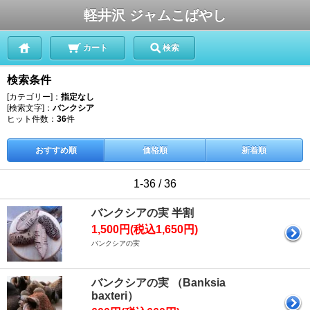
軽井沢 ジャムこばやし
カート
検索
検索条件
[カテゴリー]：
指定なし
[検索文字]：
バンクシア
ヒット件数：
36
件
おすすめ順
価格順
新着順
1-36 / 36
バンクシアの実 半割
1,500円(税込1,650円)
バンクシアの実
バンクシアの実 （Banksia
baxteri）