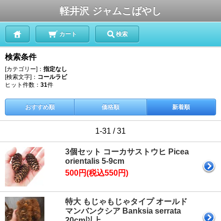
軽井沢 ジャムこばやし
カート
検索
検索条件
[カテゴリー]：
指定なし
[検索文字]：
コールラビ
ヒット件数：
31
件
おすすめ順
価格順
新着順
1-31 / 31
3個セット コーカサストウヒ Picea
orientalis 5-9cm
500円(税込550円)
特大 もじゃもじゃタイプ オールド
マンバンクシア Banksia serrata
20cm以上