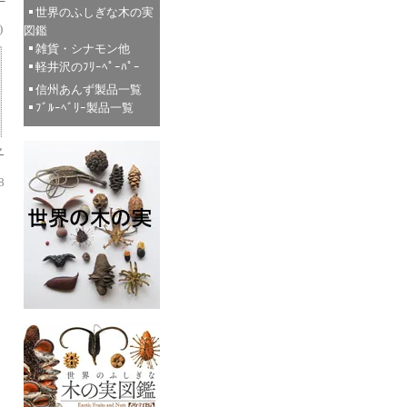
世界のふしぎな木の実
)
図鑑
雑貨・シナモン他
軽井沢のﾌﾘｰﾍﾟｰﾊﾟｰ
信州あんず製品一覧
ﾌﾞﾙｰﾍﾞﾘｰ製品一覧
ャ
8