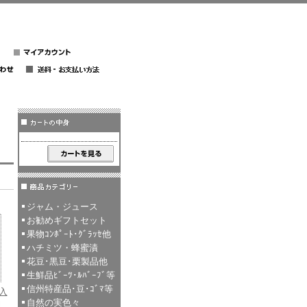
ジャム・ジュース
お勧めギフトセット
果物ｺﾝﾎﾟｰﾄ･ｸﾞﾗｯｾ他
ハチミツ・蜂蜜漬
花豆･黒豆･栗製品他
生鮮品ﾋﾞｰﾂ･ﾙﾊﾞｰﾌﾞ等
信州特産品･豆･ｺﾞﾏ等
入
自然の実色々
ｌ