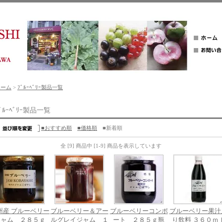
ホーム
>
ﾌﾞﾙｰﾍﾞﾘｰ製品一覧
ﾞﾙｰﾍﾞﾘｰ製品一覧
■おすすめ順
■価格順
■新着順
全 [9] 商品中 [1-9] 商品を表示しています
州産 ブルーベリー
ブルーベリー＆アー
ブルーベリーコンポ
ブルーベリー果汁
ジャム ２８５ｇ
ルグレイジャム １
ート ２８５ｇ瓶
り飲料 ３６０ｍ