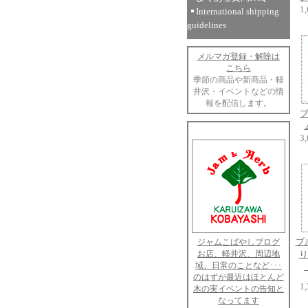
1
International shipping
guidelines
メルマガ登録・解除は
こちら
季節の商品や新商品・軽
井沢・イベントなどの情
報を配信します。
3
ブ
ジャムこばやしブログ
お店、軽井沢、周辺地
り
域、日常のことなど･･･
のはずが最近はほとんど
1
木の実イベントの告知と
なってます