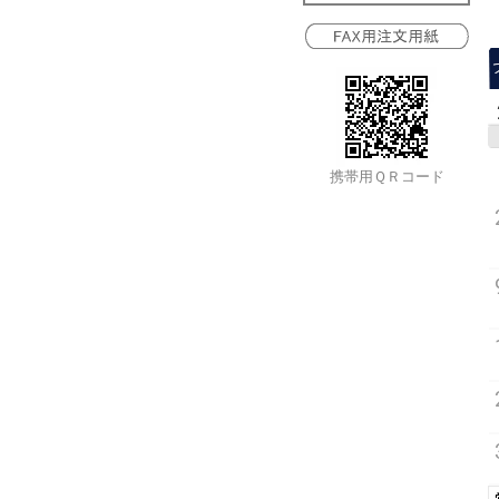
携帯用ＱＲコード