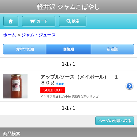
軽井沢 ジャムこばやし
カート
検索
ホーム
＞
ジャム・ジュース
おすすめ順
価格順
新着順
1-1 / 1
アップルソース（メイポール） １
８０ｇ
SOLD OUT
イギリス産まれの小粒で果肉も赤いリンゴ
1-1 / 1
ページの先頭へ戻る
商品検索