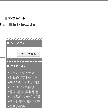
ジャム・ジュース
お勧めギフトセット
果物ｺﾝﾎﾟｰﾄ･ｸﾞﾗｯｾ他
ハチミツ・蜂蜜漬
花豆･黒豆･栗製品他
生鮮品ﾋﾞｰﾂ･ﾙﾊﾞｰﾌﾞ等
信州特産品･豆･ｺﾞﾏ等
自然の実色々