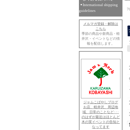
International shipping
7
guidelines
メルマガ登録・解除は
こちら
季節の商品や新商品・軽
井沢・イベントなどの情
報を配信します。
ジャムこばやしブログ
お店、軽井沢、周辺地
域、日常のことなど･･･
のはずが最近はほとんど
木の実イベントの告知と
なってます