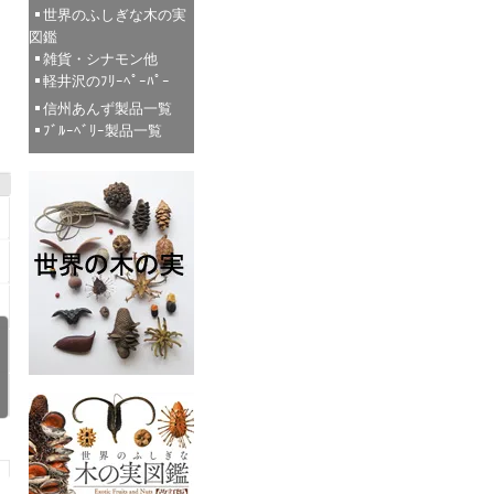
世界のふしぎな木の実
図鑑
雑貨・シナモン他
軽井沢のﾌﾘｰﾍﾟｰﾊﾟｰ
信州あんず製品一覧
ﾌﾞﾙｰﾍﾞﾘｰ製品一覧