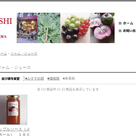
ホーム
>
ジャム・ジュース
ジャム・ジュース
■おすすめ順
■価格順
■新着順
全 [1] 商品中 [1-1] 商品を表示しています
ップルソース（メ
ポール） １８０